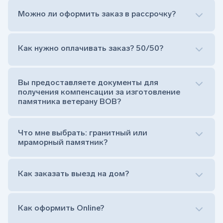
Можно ли оформить заказ в рассрочку?
Как нужно оплачивать заказ? 50/50?
Сам комплект памятника:
Стела (основная часть, где наносятся данные
усопшего)
Вы предоставляете документы для
Тумба (постамент, на который при помощи
получения компенсации за изготовление
штыря устанавливается стела)
памятника ветерану ВОВ?
Цветник (обрамление могилки, бывает, что
от цветника отказываются)
Обработка и сверловка комплекта
Что мне выбрать: гранитный или
Расположение символа веры (крестик или
мраморный памятник?
полумесяц)
Нанесение портрета (портрет можно заменить
Как заказать выезд на дом?
на символ веры или вовсе портрет не рисовать)
Гравировка ФИО и дат жизни (шрифт может быть
как классический прямой, так и под наклоном или
прописной)
Как оформить Online?
Установка памятника на кладбище