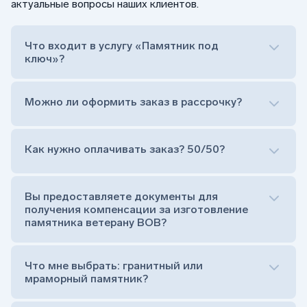
актуальные вопросы наших клиентов.
Что входит в услугу «Памятник под
ключ»?
Можно ли оформить заказ в рассрочку?
Как нужно оплачивать заказ? 50/50?
Сам комплект памятника:
Стела (основная часть, где наносятся данные
усопшего)
Вы предоставляете документы для
Тумба (постамент, на который при помощи
получения компенсации за изготовление
штыря устанавливается стела)
памятника ветерану ВОВ?
Цветник (обрамление могилки, бывает, что
от цветника отказываются)
Обработка и сверловка комплекта
Что мне выбрать: гранитный или
Расположение символа веры (крестик или
мраморный памятник?
полумесяц)