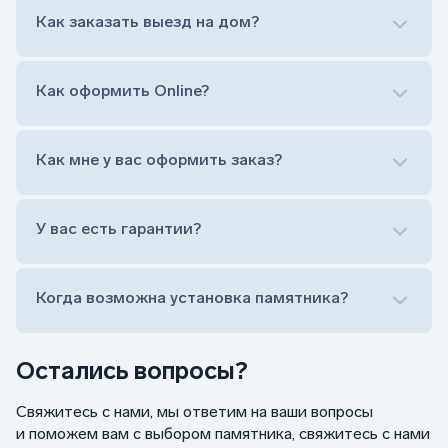
Нанесение портрета (портрет можно заменить
Как заказать выезд на дом?
на символ веры или вовсе портрет не рисовать)
Гравировка ФИО и дат жизни (шрифт может быть
как классический прямой, так и под наклоном или
прописной)
Как оформить Online?
Установка памятника на кладбище
Лично приехать в один из офисов
Оформить заказ удаленно (online)
Как мне у вас оформить заказ?
Заказать бесплатный выезд менеджера на дом
Лично приехать в один из офисов
Оформить заказ удаленно (online)
У вас есть гарантии?
Заказать бесплатный выезд менеджера на дом
Когда возможна установка памятника?
Остались вопросы?
Свяжитесь с нами, мы ответим на ваши вопросы
и поможем вам с выбором памятника, свяжитесь с нами