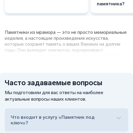
памятника?
Памятники из мрамора — это не просто мемориальные
изделия, а настоящие произведения искусства,
которые сохранят память о ваших близких на долгие
годы. Они выглядят элегантно, подчеркивают
индивидуальность усопшего и становятся достойным
символом памяти. Компания «Гранит Памяти»
занимается изготовлением фигурных памятников из
мрамора, полностью учитывая пожелания клиентов. В
нашем каталоге представлен широкий ассортимент
Часто задаваемые вопросы
моделей, а также доступна услуга создания уникального
проекта по индивидуальному заказу.
Мраморные
Мы подготовили для вас ответы на наиболее
памятники
— это достойный способ увековечить
актуальные вопросы наших клиентов.
память о близком человеке и сохранить его образ на
долгие годы.
Что входит в услугу «Памятник под
Изготовление фигурных памятников из
ключ»?
мрамора на могилу