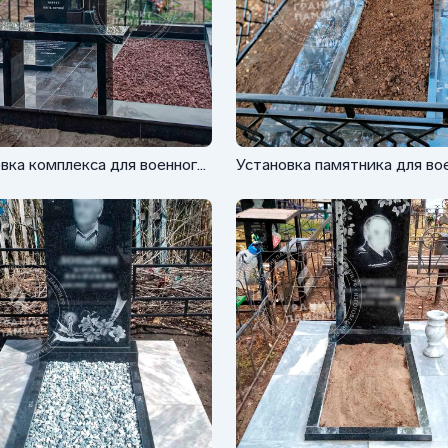
вка комплекса для военного
Установка памятника для во
ервом