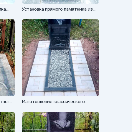
ика
Установка прямого памятника из
гранита Габбро
итного
Изготовление классического
памятника из Габбро