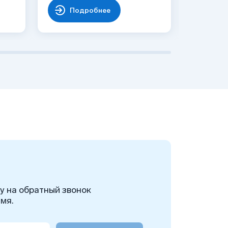
Подробнее
По
ку на обратный звонок
мя.