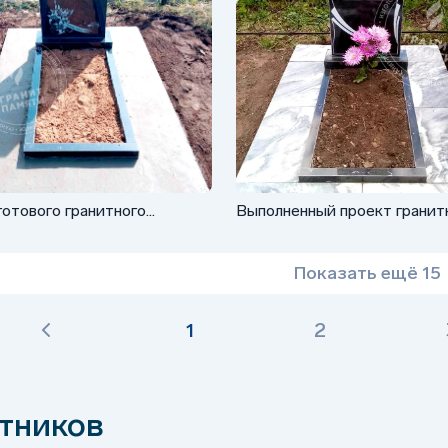
отового гранитного
Выполненный проект гранит
ника ФГ-002
памятника ФГ-002
Показать ещё 15
1
2
тников