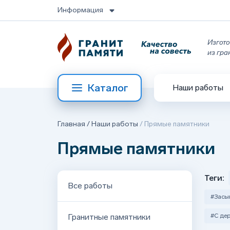
Информация
Изгото
из гра
Каталог
Наши работы
Главная
/
Наши работы
/
Прямые памятники
Прямые памятники
Теги:
Все работы
#Засы
Гранитные памятники
#С де