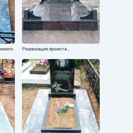
енного
Реализация проекта
мемориального комплекса с
двойной стелой