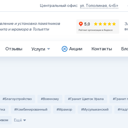
Центральный офис:
ул. Тополиная, 4«Б»
вление и установка памятников
З
в
нита и мрамора в Тольятти
Отзывы
Акции
Контакты
Бл
Услуги
#Благоустройство
#Военному
#Гранит Цветок Урала
#Гранит 
пка
#Комбинированный
#Мрамор
#Мусульманский
#Надг
ревом