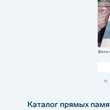
Фото г
памят
Каталог прямых памя