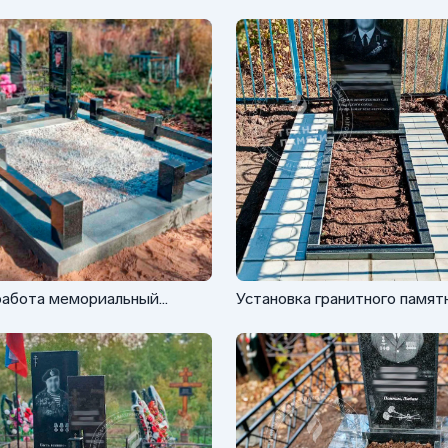
работа мемориальный
Установка гранитного памят
кс с резервом
ФГ-002