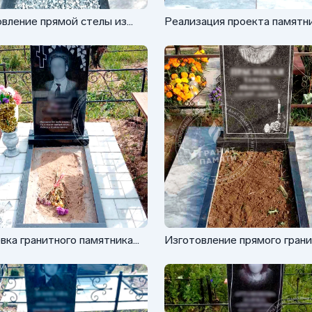
вление прямой стелы из
Реализация проекта памятн
о
ФГ-002 из гранита Габбро
вка гранитного памятника
Изготовление прямого гран
2 с деревом
памятника