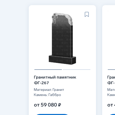
Гранитный памятник
Гра
ФГ-267
ФГ-
Материал: Гранит
Мате
Камень: Габбро
Кам
от 59 080 ₽
от 