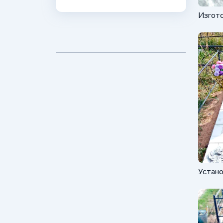
Изгото
Габбр
Устано
ФГ-00