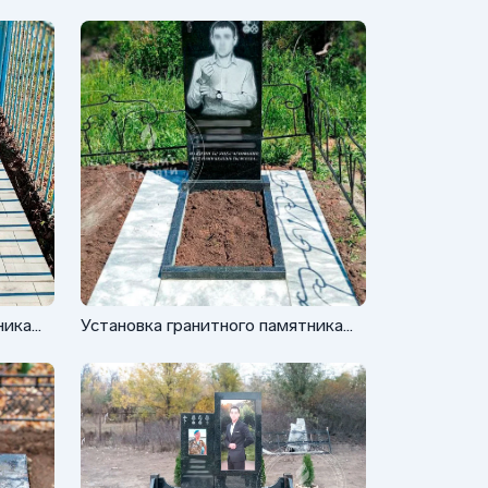
ника
Установка гранитного памятника
для мужчины