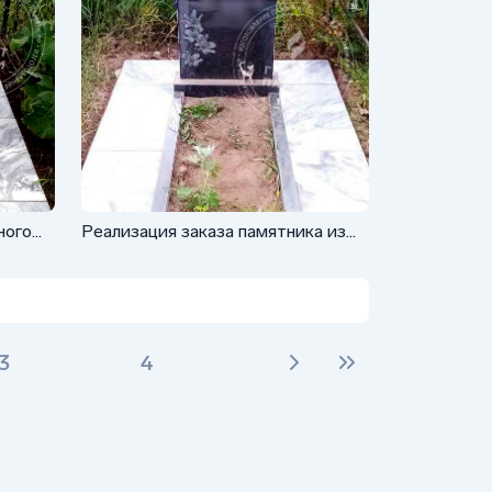
ного
Реализация заказа памятника из
гранита ФГ-002
3
4