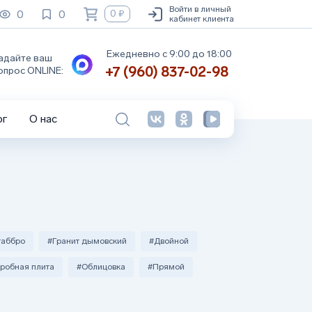
Войти в личный
0
0
0 ₽
кабинет клиента
Ежедневно с 9:00 до 18:00
адайте ваш
+7 (960) 837-02-98
опрос ONLINE:
ог
О нас
габбро
#Гранит дымовский
#Двойной
робная плита
#Облицовка
#Прямой