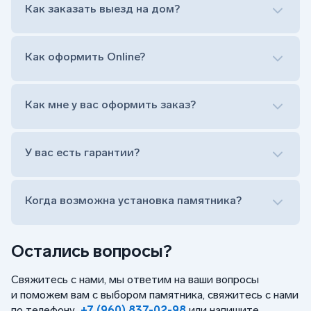
Как заказать выезд на дом?
на символ веры или вовсе портрет не рисовать)
Гравировка ФИО и дат жизни (шрифт может быть
как классический прямой, так и под наклоном или
прописной)
Как оформить Online?
Установка памятника на кладбище
Лично приехать в один из офисов
Оформить заказ удаленно (online)
Как мне у вас оформить заказ?
Заказать бесплатный выезд менеджера на дом
Лично приехать в один из офисов
Оформить заказ удаленно (online)
У вас есть гарантии?
Заказать бесплатный выезд менеджера на дом
Когда возможна установка памятника?
Остались вопросы?
Свяжитесь с нами, мы ответим на ваши вопросы
и поможем вам с выбором памятника, свяжитесь с нами
по телефону
+7 (960) 837-02-98
или напишите