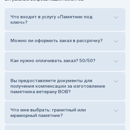
Что входит в услугу «Памятник под
ключ»?
Можно ли оформить заказ в рассрочку?
Как нужно оплачивать заказ? 50/50?
Сам комплект памятника:
Стела (основная часть, где наносятся данные
усопшего)
Вы предоставляете документы для
Тумба (постамент, на который при помощи
получения компенсации за изготовление
штыря устанавливается стела)
памятника ветерану ВОВ?
Цветник (обрамление могилки, бывает, что
от цветника отказываются)
Обработка и сверловка комплекта
Что мне выбрать: гранитный или
Расположение символа веры (крестик или
мраморный памятник?
полумесяц)
Нанесение портрета (портрет можно заменить