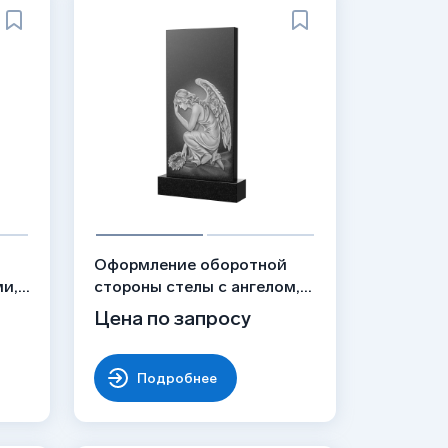
й
Оформление оборотной
ми,
стороны стелы с ангелом,
рисунок ОБ-026
Цена по запросу
Подробнее