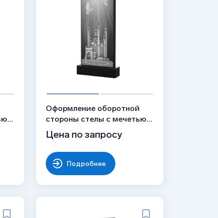
й
Оформление оборотной
ью и
стороны стелы с мечетью,
52
рисунок ОБ-050
Цена по запросу
Подробнее