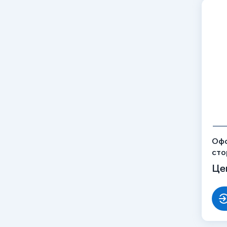
Офо
сто
рис
Це