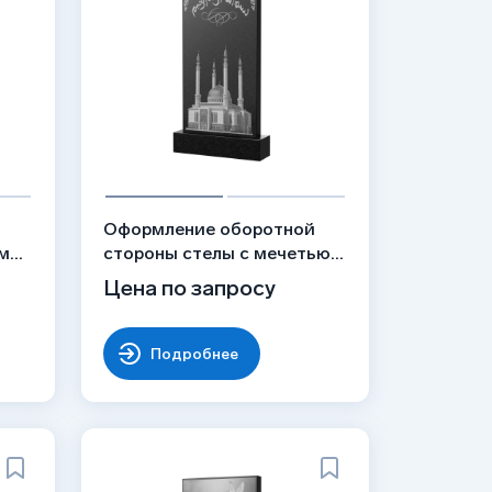
й
Оформление оборотной
ми,
стороны стелы с мечетью,
рисунок ОБ-051
Цена по запросу
Подробнее