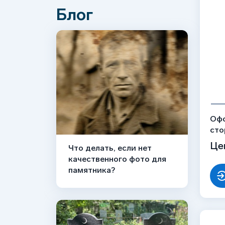
Блог
Офо
сто
рис
Це
Что делать, если нет
качественного фото для
памятника?