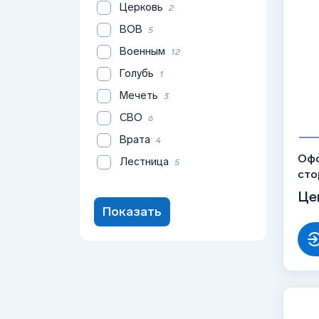
Церковь
2
ВОВ
5
Военным
12
Голубь
1
Мечеть
3
СВО
6
Врата
4
Офо
Лестница
5
сто
рис
Це
Показать