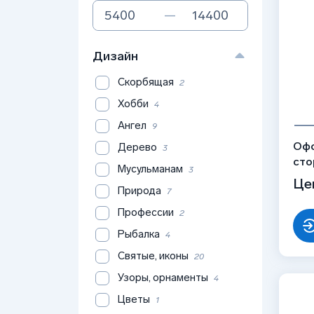
—
Дизайн
Скорбящая
2
Хобби
4
Ангел
9
Офо
Дерево
3
сто
Мусульманам
3
рис
Це
Природа
7
Профессии
2
Рыбалка
4
Святые, иконы
20
Узоры, орнаменты
4
Цветы
1