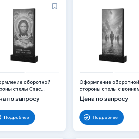
рмление оборотной
Оформление оборотно
роны стелы Спас
стороны стелы с воина
укотворный, рисунок
рисунок ОБ-010
на по запросу
Цена по запросу
042
Подробнее
Подробнее