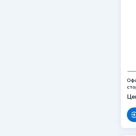
Офо
сто
Нер
Це
ОБ-