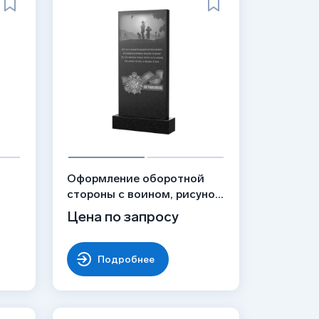
й
Оформление оборотной
стороны с воином, рисунок
ОБ-014
Цена по запросу
Подробнее