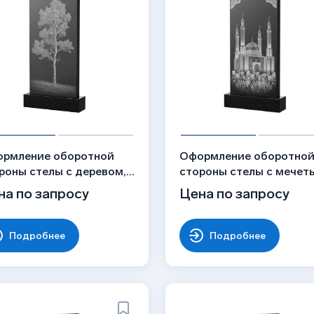
рмление оборотной
Оформление оборотно
роны стелы с деревом,
стороны стелы с мечет
унок ОБ-053
цветами, рисунок ОБ-0
на по запросу
Цена по запросу
Подробнее
Подробнее