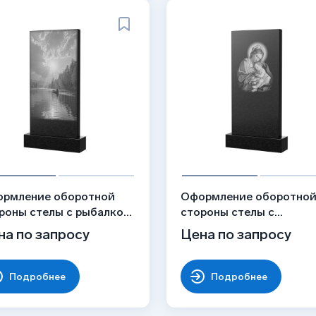
рмление оборотной
Оформление оборотно
роны стелы с рыбалкой,
стороны стелы с
унок ОБ-018
Богородицей, рисунок
на по запросу
Цена по запросу
ОБ-047
Подробнее
Подробнее