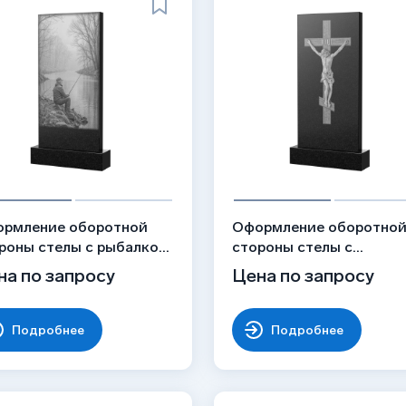
рмление оборотной
Оформление оборотно
роны стелы с рыбалкой,
стороны стелы с
унок ОБ-020
Распятием Христова,
на по запросу
Цена по запросу
рисунок ОБ-048
Подробнее
Подробнее