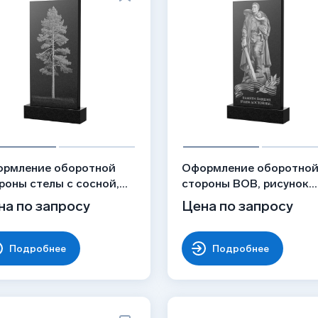
рмление оборотной
Оформление оборотно
роны стелы с сосной,
стороны ВОВ, рисунок
унок ОБ-054
ОБ-015
на по запросу
Цена по запросу
Подробнее
Подробнее