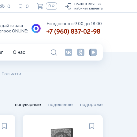
Войти в личный
0
0
0 ₽
кабинет клиента
Ежедневно с 9:00 до 18:00
адайте ваш
+7 (960) 837-02-98
опрос ONLINE:
ог
О нас
в Тольятти
популярные
подешевле
подороже