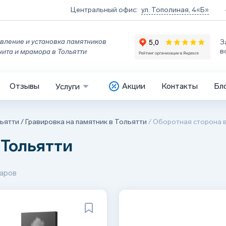
Центральный офис:
ул. Тополиная, 4«Б»
вление и установка памятников
З
в
нита и мрамора в Тольятти
Отзывы
Акции
Контакты
Бл
Услуги
ьятти
/
Гравировка на памятник в Тольятти
/
Оборотная сторона 
 Тольятти
аров