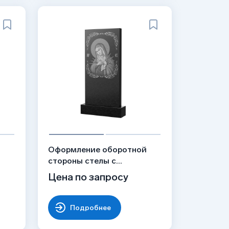
й
Оформление оборотной
стороны стелы с
ем,
Богородицы
Цена по запросу
Семистрельной, рисунок
ОБ-041
Подробнее