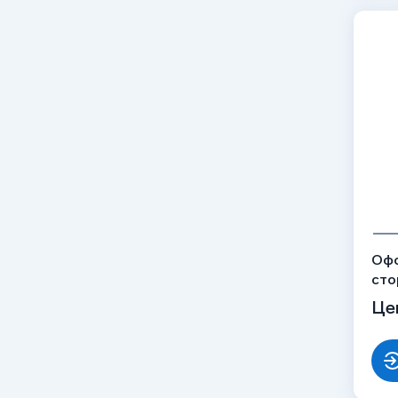
Офо
сто
Спа
Це