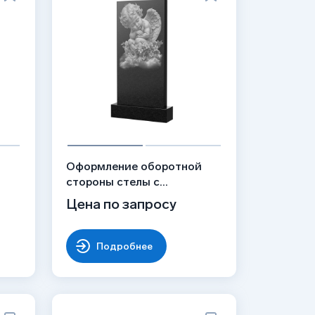
й
Оформление оборотной
стороны стелы с
ангелочком, рисунок
Цена по запросу
ОБ-045
Подробнее