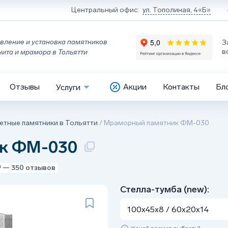
Центральный офис:
ул. Тополиная, 4«Б»
вление и установка памятников
З
в
нита и мрамора в Тольятти
Отзывы
Акции
Контакты
Бл
Услуги
тные памятники в Тольятти
/
Мраморный памятник ФМ-030
к ФМ-030
9
— 350 отзывов
Стелла-тумба (new):
100x45x8 / 60x20x14