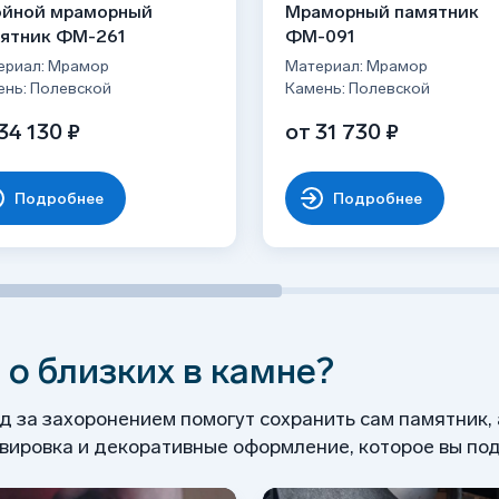
йной мраморный
Мраморный памятник
кого, благородного блеска;
рой и цементом, фиксация швеллерами;
ятник ФМ-261
ФМ-091
овался в лучших образцах советской
рмированного фундамента по уровню для
ериал: Мрамор
Материал: Мрамор
ень: Полевской
Камень: Полевской
атуральный материал;
лубки и заливка бетонной стяжки
34 130 ₽
от 31 730 ₽
для сложных резных работ и скульптурных
ысыхания — 3-7 дней.
раморной крошкой (по желанию).
Подробнее
Подробнее
 о близких в камне?
од за захоронением помогут сохранить сам памятник,
ировка и декоративные оформление, которое вы под