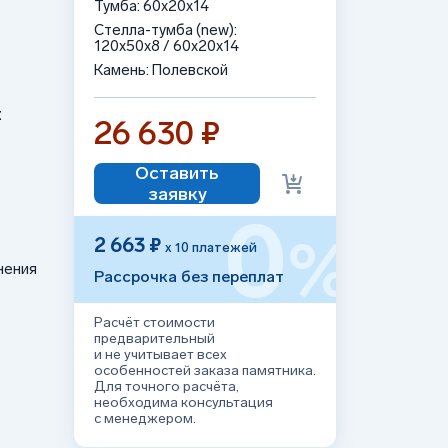
Тумба: 60x20x14
Стелла-тумба (new):
120x50x8 / 60x20x14
Камень: Полевской
:
26 630 ₽
Оставить
заявку
0
%
2 663 ₽
х 10 платежей
нения
Рассрочка без переплат
Расчёт стоимости
предварительный
и не учитывает всех
особенностей заказа памятника.
Для точного расчёта,
необходима консультация
с менеджером.