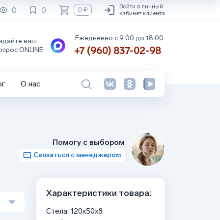
Войти в личный
0
0
0 ₽
кабинет клиента
Ежедневно с 9:00 до 18:00
адайте ваш
+7 (960) 837-02-98
опрос ONLINE:
ог
О нас
Помогу с выбором
Связаться с менеджером
Характеристики товара:
Стела: 120x50x8