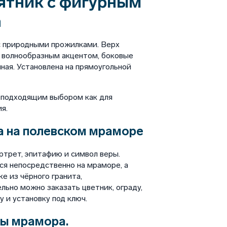
ятник с фигурным
а
с природными прожилками. Верх
 волнообразным акцентом, боковые
ная. Установлена на прямоугольной
ь подходящим выбором как для
я.
а на полевском мраморе
ртрет, эпитафию и символ веры.
я непосредственно на мраморе, а
е из чёрного гранита,
льно можно заказать цветник, ограду,
у и установку под ключ.
ры мрамора.