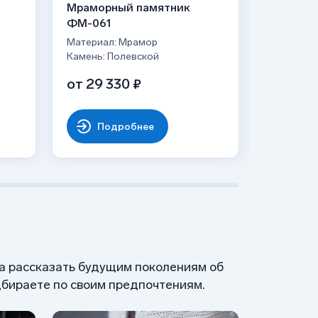
Мраморный памятник
Мраморн
ФМ-061
ФМ-033
Материал: Мрамор
Материал
Камень: Полевской
Камень: 
от 29 330 ₽
от 29 3
Подробнее
По
 а рассказать будущим поколениям об
бираете по своим предпочтениям.