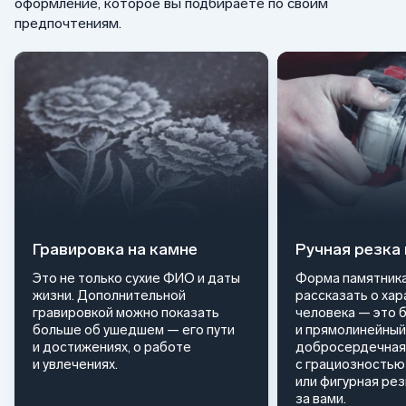
оформление, которое вы подбираете по своим
предпочтениям.
Гравировка на камне
Ручная резка
Это не только сухие ФИО и даты
Форма памятника
жизни. Дополнительной
рассказать о ха
гравировкой можно показать
человека — это 
больше об ушедшем — его пути
и прямолинейный
и достижениях, о работе
добросердечная
и увлечениях.
с грациозностью 
или фигурная ре
за вами.