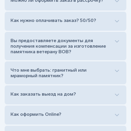
Можно ли оформить заказ в рассрочку?
Как нужно оплачивать заказ? 50/50?
Сам комплект памятника:
Стела (основная часть, где наносятся данные
усопшего)
Вы предоставляете документы для
Тумба (постамент, на который при помощи
получения компенсации за изготовление
штыря устанавливается стела)
памятника ветерану ВОВ?
Цветник (обрамление могилки, бывает, что
от цветника отказываются)
Обработка и сверловка комплекта
Что мне выбрать: гранитный или
Расположение символа веры (крестик или
мраморный памятник?
полумесяц)
Нанесение портрета (портрет можно заменить
Как заказать выезд на дом?
на символ веры или вовсе портрет не рисовать)
Гравировка ФИО и дат жизни (шрифт может быть
как классический прямой, так и под наклоном или
прописной)
Как оформить Online?
Установка памятника на кладбище
Лично приехать в один из офисов