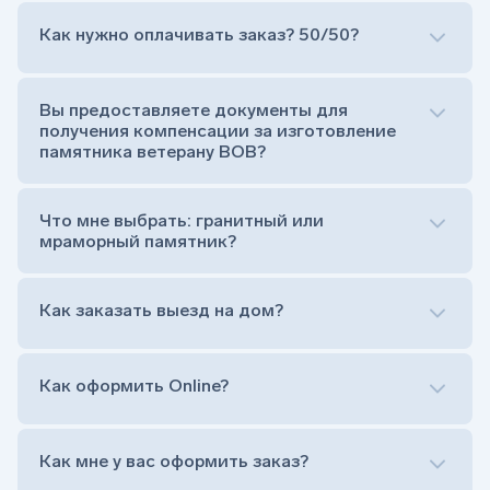
Как нужно оплачивать заказ? 50/50?
Сам комплект памятника:
Стела (основная часть, где наносятся данные
усопшего)
Вы предоставляете документы для
Тумба (постамент, на который при помощи
получения компенсации за изготовление
штыря устанавливается стела)
памятника ветерану ВОВ?
Цветник (обрамление могилки, бывает, что
от цветника отказываются)
Обработка и сверловка комплекта
Что мне выбрать: гранитный или
Расположение символа веры (крестик или
мраморный памятник?
полумесяц)
Нанесение портрета (портрет можно заменить
Как заказать выезд на дом?
на символ веры или вовсе портрет не рисовать)
Гравировка ФИО и дат жизни (шрифт может быть
как классический прямой, так и под наклоном или
прописной)
Как оформить Online?
Установка памятника на кладбище
Лично приехать в один из офисов
Оформить заказ удаленно (online)
Как мне у вас оформить заказ?
Заказать бесплатный выезд менеджера на дом