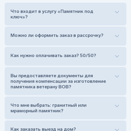
Что входит в услугу «Памятник под
ключ»?
Можно ли оформить заказ в рассрочку?
Как нужно оплачивать заказ? 50/50?
Сам комплект памятника:
Стела (основная часть, где наносятся данные
усопшего)
Вы предоставляете документы для
Тумба (постамент, на который при помощи
получения компенсации за изготовление
штыря устанавливается стела)
памятника ветерану ВОВ?
Цветник (обрамление могилки, бывает, что
от цветника отказываются)
Обработка и сверловка комплекта
Что мне выбрать: гранитный или
Расположение символа веры (крестик или
мраморный памятник?
полумесяц)
Нанесение портрета (портрет можно заменить
Как заказать выезд на дом?
на символ веры или вовсе портрет не рисовать)