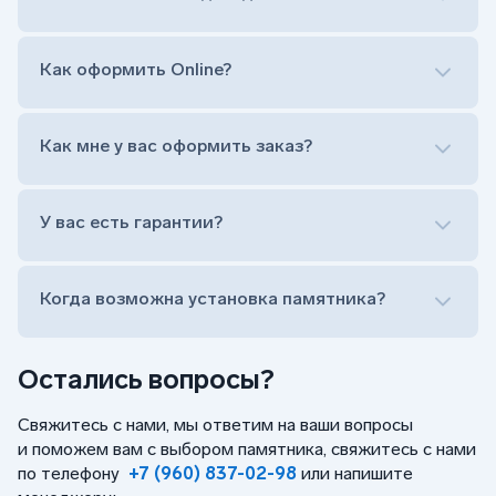
Гравировка ФИО и дат жизни (шрифт может быть
как классический прямой, так и под наклоном или
прописной)
Как оформить Online?
Установка памятника на кладбище
Лично приехать в один из офисов
Оформить заказ удаленно (online)
Как мне у вас оформить заказ?
Заказать бесплатный выезд менеджера на дом
Лично приехать в один из офисов
Оформить заказ удаленно (online)
У вас есть гарантии?
Заказать бесплатный выезд менеджера на дом
Когда возможна установка памятника?
Остались вопросы?
Свяжитесь с нами, мы ответим на ваши вопросы
и поможем вам с выбором памятника, свяжитесь с нами
по телефону
+7 (960) 837-02-98
или напишите