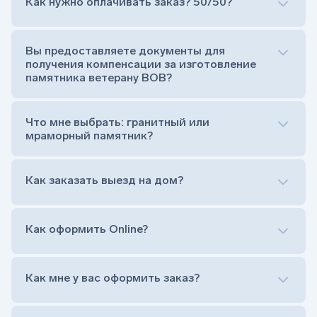
Как нужно оплачивать заказ? 50/50?
Сам комплект памятника:
Стела (основная часть, где наносятся данные
усопшего)
Вы предоставляете документы для
Тумба (постамент, на который при помощи
получения компенсации за изготовление
штыря устанавливается стела)
памятника ветерану ВОВ?
Цветник (обрамление могилки, бывает, что
от цветника отказываются)
Обработка и сверловка комплекта
Что мне выбрать: гранитный или
Расположение символа веры (крестик или
мраморный памятник?
полумесяц)
Нанесение портрета (портрет можно заменить
Как заказать выезд на дом?
на символ веры или вовсе портрет не рисовать)
Гравировка ФИО и дат жизни (шрифт может быть
как классический прямой, так и под наклоном или
прописной)
Как оформить Online?
Установка памятника на кладбище
Лично приехать в один из офисов
Оформить заказ удаленно (online)
Как мне у вас оформить заказ?
Заказать бесплатный выезд менеджера на дом
Лично приехать в один из офисов