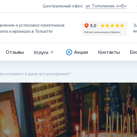
Центральный офис:
ул. Тополиная, 4«Б»
вление и установка памятников
З
в
нита и мрамора в Тольятти
Отзывы
Акции
Контакты
Бл
Услуги
и усопшего в день его рождения?