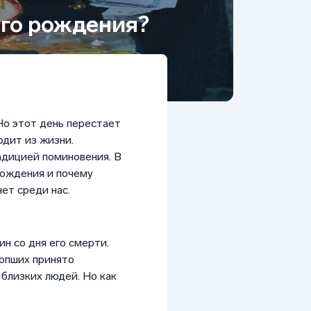
его рождения?
Но этот день перестает
одит из жизни.
адицией поминовения. В
рождения и почему
ет среди нас.
н со дня его смерти.
сопших принято
близких людей. Но как