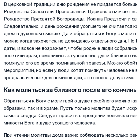
В церковной традиции дню рождения не придается больш
Рождества Спасителя Православная Церковь отмечает вс
Рождество Пресвятой Богородицы, Иоанна Предтечи и св
Следовательно, и день рождения усопшего не считается 
днем в духовном смысле. Да и обращаться к Богу с молит
можно когда захочется, не дожидаясь отдельного дня. Но
даты, и вовсе не возражает, чтобы родные люди собралис
посетили храм, помолились за упокоение души близкого им
помянули его во время поминальной трапезы. Можно обой
мероприятий, но если у люди хотят помянуть человека не 
предназначенные для поминок дни, это вполне допустимо.
Как молиться за близкого после его кончин
Обратиться к Богу с молитвой о душе покойного можно к
образами, так и в храме. Пусть только молитва будет иск
самого сердца. Следует просить о прощении вольных и нев
милости Бога к душе усопшего человека.
При чтении молитвы дома важно соблюдать несколько ре