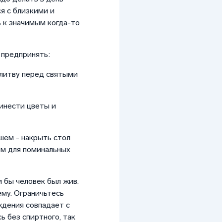
я с близкими и
 к значимым когда-то
 предпринять:
олитву перед святыми
инести цветы и
шем - накрыть стол
ом для поминальных
и бы человек был жив.
ему. Ограничьтесь
ждения совпадает с
ь без спиртного, так