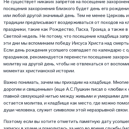
Не существует никаких запретов на посещение захоронен
посещения захоронения близкого будет день его рождени
или любой другой значимый день. Тем не менее Церковь 
традиции предписывают воздерживаться от походов на к
праздники, такие как Рождество, Пасха, Троица, а также 
Светлой недель. Не потому, что посещение кладбища запр
эти дни мы вспоминаем победу Иисуса Христа над смерть
Если день рождения усопшего совпадает по календарю с о
праздников, рекомендуется перенести посещение захорон
молитву на другой день, чтобы не отвлекаться от воспом
моментах христианской истории.
Важно понимать, зачем мы приходим на кладбище. Многие
дорогим и священным» (еще А.С.Пушкин писал о «любви к 
главной связующей нитью между живыми и умершими для 
остается молитва, и кладбище как место, где можно помо
души человека, служит символом этой неразрывной связи.
Поэтому если вы хотите отметить памятную дату усопшег
записку в храме и помолитесь за него во время службы (м