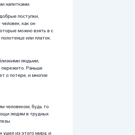
ми напитками.
 добрые поступки,
 человек, как он
оторые можно взять в с
 полотенце или платок.
близкими людьми,
е пережито. Раньше
ет о потере, и многие
им человеком, будь то
мощи людям в трудных
лезы.
 ушел из этого мира, и