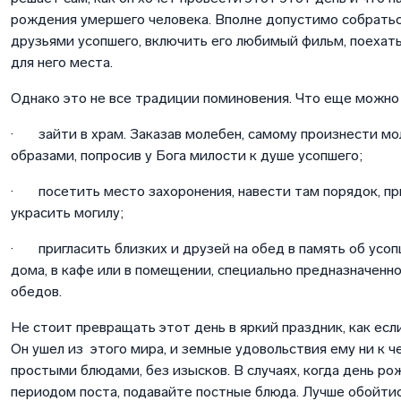
рождения умершего человека. Вполне допустимо собратьс
друзьями усопшего, включить его любимый фильм, поехать
для него места.
Однако это не все традиции поминовения. Что еще можно
· зайти в храм. Заказав молебен, самому произнести м
образами, попросив у Бога милости к душе усопшего;
· посетить место захоронения, навести там порядок, пр
украсить могилу;
· пригласить близких и друзей на обед в память об усоп
дома, в кафе или в помещении, специально предназначенн
обедов.
Не стоит превращать этот день в яркий праздник, как есл
Он ушел из этого мира, и земные удовольствия ему ни к ч
простыми блюдами, без изысков. В случаях, когда день ро
периодом поста, подавайте постные блюда. Лучше обойтис