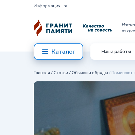
Информация
Изгото
из гра
Каталог
Наши работы
Главная
/
Статьи
/
Обычаи и обряды
/
Поминают л