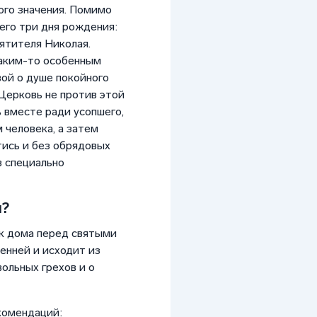
ого значения. Помимо
его три дня рождения:
ятителя Николая.
каким-то особенным
вой о душе покойного
 Церковь не против этой
ь вместе ради усопшего,
 человека, а затем
тись и без обрядовых
в специально
ы?
ак дома перед святыми
ренней и исходит из
ольных грехов и о
комендаций: