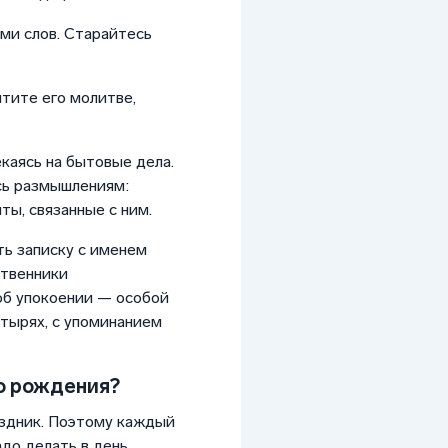
ми слов. Старайтесь
тите его молитве,
каясь на бытовые дела.
сь размышлениям:
ы, связанные с ним.
ть записку с именем
ственники
об упокоении — особой
тырях, с упоминанием
го рождения?
аздник. Поэтому каждый
адо делать в день