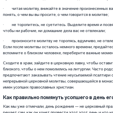
· читая молитву, вникайте в значение произнесенных ва
понять, о чем вы вы просите, о чем говорится в молитве;
· не торопитесь, не суетитесь. Выделите время и посвя
чтобы ни рабочие, ни домашние дела вас не отвлекали;
· произносите молитву не торопясь, вдумчиво, не отвле
Если после молитвы осталось немного времени, предайте
вспомните о близком человеке, переберите важные момент
Сходите в храм, зайдите в церковную лавку, чтобы остави
близкого, чтобы о нем помолились на литургии. Часто род
предпочитают заказывать чтение неусыпаемой псалтири 
непрерывной церковной молитвы, совершающейся в монас
имен усопших православных христиан.
Как правильно помянуть усопшего в день е
Как мы уже отмечали, день рождения — не церковный пр
решает сам, как он хочет провести этот этот день и что н