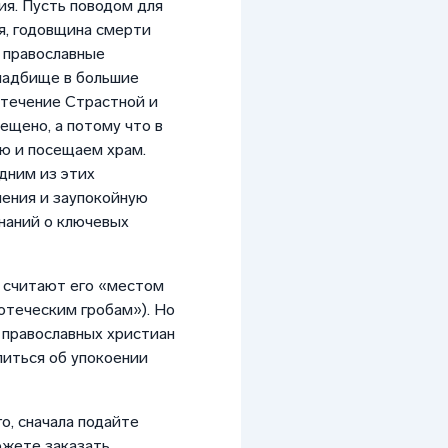
ия. Пусть поводом для
я, годовщина смерти
и православные
ладбище в большие
в течение Страстной и
ещено, а потому что в
ю и посещаем храм.
дним из этих
ения и заупокойную
инаний о ключевых
 считают его «местом
отеческим гробам»). Но
православных христиан
литься об упокоении
о, сначала подайте
ожете заказать