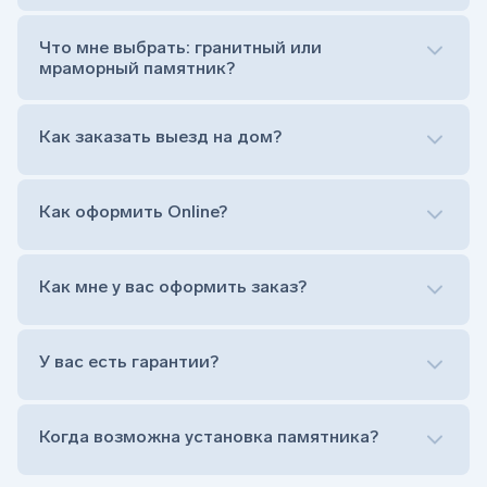
от цветника отказываются)
Обработка и сверловка комплекта
Что мне выбрать: гранитный или
Расположение символа веры (крестик или
мраморный памятник?
полумесяц)
Нанесение портрета (портрет можно заменить
Как заказать выезд на дом?
на символ веры или вовсе портрет не рисовать)
Гравировка ФИО и дат жизни (шрифт может быть
как классический прямой, так и под наклоном или
прописной)
Как оформить Online?
Установка памятника на кладбище
Лично приехать в один из офисов
Оформить заказ удаленно (online)
Как мне у вас оформить заказ?
Заказать бесплатный выезд менеджера на дом
Лично приехать в один из офисов
Оформить заказ удаленно (online)
У вас есть гарантии?
Заказать бесплатный выезд менеджера на дом
Когда возможна установка памятника?