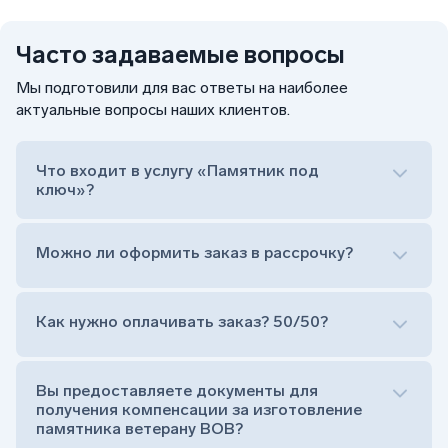
Часто задаваемые вопросы
Мы подготовили для вас ответы на наиболее
актуальные вопросы наших клиентов.
Что входит в услугу «Памятник под
ключ»?
Можно ли оформить заказ в рассрочку?
Как нужно оплачивать заказ? 50/50?
Сам комплект памятника:
Стела (основная часть, где наносятся данные
усопшего)
Вы предоставляете документы для
Тумба (постамент, на который при помощи
получения компенсации за изготовление
штыря устанавливается стела)
памятника ветерану ВОВ?
Цветник (обрамление могилки, бывает, что