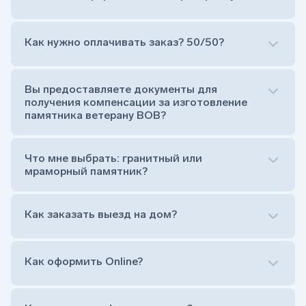
Как нужно оплачивать заказ? 50/50?
Сам комплект памятника:
Стела (основная часть, где наносятся данные
усопшего)
Вы предоставляете документы для
Тумба (постамент, на который при помощи
получения компенсации за изготовление
штыря устанавливается стела)
памятника ветерану ВОВ?
Цветник (обрамление могилки, бывает, что
от цветника отказываются)
Обработка и сверловка комплекта
Что мне выбрать: гранитный или
Расположение символа веры (крестик или
мраморный памятник?
полумесяц)
Нанесение портрета (портрет можно заменить
Как заказать выезд на дом?
на символ веры или вовсе портрет не рисовать)
Гравировка ФИО и дат жизни (шрифт может быть
как классический прямой, так и под наклоном или
прописной)
Как оформить Online?
Установка памятника на кладбище
Лично приехать в один из офисов
Оформить заказ удаленно (online)