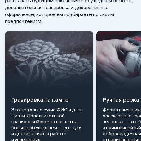
рассказать будущим поколениям об ушедшем поможет
дополнительная гравировка и декоративные
оформление, которое вы подбираете по своим
предпочтениям.
Гравировка на камне
Ручная резка
Это не только сухие ФИО и даты
Форма памятника
жизни. Дополнительной
рассказать о ха
гравировкой можно показать
человека — это 
больше об ушедшем — его пути
и прямолинейный
и достижениях, о работе
добросердечная
и увлечениях.
с грациозностью 