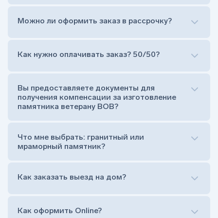
Можно ли оформить заказ в рассрочку?
Как нужно оплачивать заказ? 50/50?
Сам комплект памятника:
Стела (основная часть, где наносятся данные
усопшего)
Вы предоставляете документы для
Тумба (постамент, на который при помощи
получения компенсации за изготовление
штыря устанавливается стела)
памятника ветерану ВОВ?
Цветник (обрамление могилки, бывает, что
от цветника отказываются)
Обработка и сверловка комплекта
Что мне выбрать: гранитный или
Расположение символа веры (крестик или
мраморный памятник?
полумесяц)
Нанесение портрета (портрет можно заменить
Как заказать выезд на дом?
на символ веры или вовсе портрет не рисовать)
Гравировка ФИО и дат жизни (шрифт может быть
как классический прямой, так и под наклоном или
прописной)
Как оформить Online?