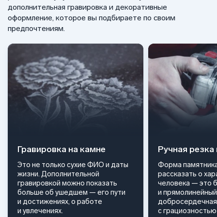
дополнительная гравировка и декоративные
оформление, которое вы подбираете по своим
предпочтениям.
Гравировка на камне
Ручная резка
Это не только сухие ФИО и даты
Форма памятника
жизни. Дополнительной
рассказать о ха
гравировкой можно показать
человека — это 
больше об ушедшем — его пути
и прямолинейный
и достижениях, о работе
добросердечная
и увлечениях.
с грациозностью 