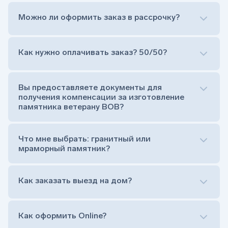
Можно ли оформить заказ в рассрочку?
Как нужно оплачивать заказ? 50/50?
Сам комплект памятника:
Стела (основная часть, где наносятся данные
усопшего)
Вы предоставляете документы для
Тумба (постамент, на который при помощи
получения компенсации за изготовление
штыря устанавливается стела)
памятника ветерану ВОВ?
Цветник (обрамление могилки, бывает, что
от цветника отказываются)
Обработка и сверловка комплекта
Что мне выбрать: гранитный или
Расположение символа веры (крестик или
мраморный памятник?
полумесяц)
Нанесение портрета (портрет можно заменить
Как заказать выезд на дом?
на символ веры или вовсе портрет не рисовать)
Гравировка ФИО и дат жизни (шрифт может быть
как классический прямой, так и под наклоном или
прописной)
Как оформить Online?
Установка памятника на кладбище