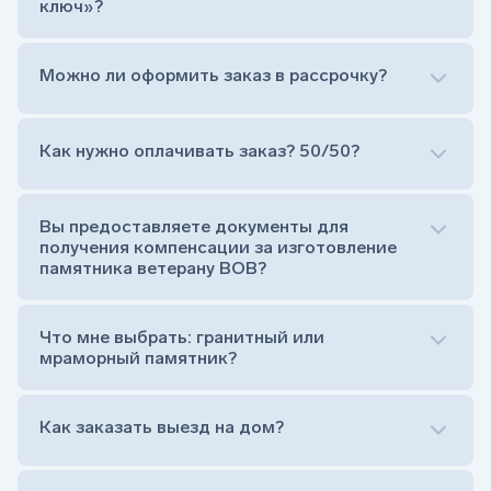
ключ»?
Можно ли оформить заказ в рассрочку?
Как нужно оплачивать заказ? 50/50?
Сам комплект памятника:
Стела (основная часть, где наносятся данные
усопшего)
Вы предоставляете документы для
Тумба (постамент, на который при помощи
получения компенсации за изготовление
штыря устанавливается стела)
памятника ветерану ВОВ?
Цветник (обрамление могилки, бывает, что
от цветника отказываются)
Обработка и сверловка комплекта
Что мне выбрать: гранитный или
Расположение символа веры (крестик или
мраморный памятник?
полумесяц)
Нанесение портрета (портрет можно заменить
Как заказать выезд на дом?
на символ веры или вовсе портрет не рисовать)
Гравировка ФИО и дат жизни (шрифт может быть
как классический прямой, так и под наклоном или