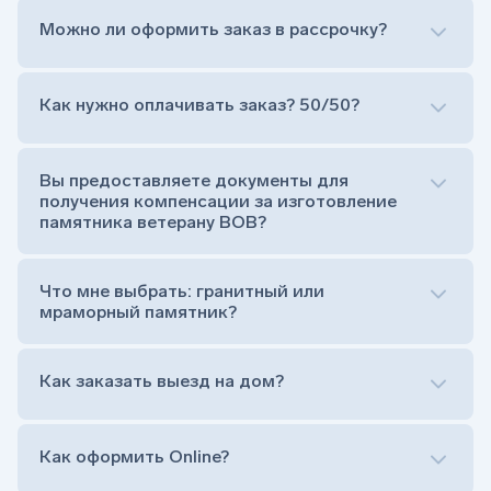
Можно ли оформить заказ в рассрочку?
Как нужно оплачивать заказ? 50/50?
Сам комплект памятника:
Стела (основная часть, где наносятся данные
усопшего)
Вы предоставляете документы для
Тумба (постамент, на который при помощи
получения компенсации за изготовление
штыря устанавливается стела)
памятника ветерану ВОВ?
Цветник (обрамление могилки, бывает, что
от цветника отказываются)
Обработка и сверловка комплекта
Что мне выбрать: гранитный или
Расположение символа веры (крестик или
мраморный памятник?
полумесяц)
Нанесение портрета (портрет можно заменить
Как заказать выезд на дом?
на символ веры или вовсе портрет не рисовать)
Гравировка ФИО и дат жизни (шрифт может быть
как классический прямой, так и под наклоном или
прописной)
Как оформить Online?
Установка памятника на кладбище