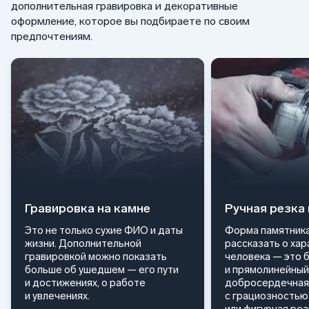
дополнительная гравировка и декоративные
оформление, которое вы подбираете по своим
предпочтениям.
Гравировка на камне
Ручная резка
Это не только сухие ФИО и даты
Форма памятника
жизни. Дополнительной
рассказать о ха
гравировкой можно показать
человека — это 
больше об ушедшем — его пути
и прямолинейный
и достижениях, о работе
добросердечная
и увлечениях.
с грациозностью 
или фигурная ре