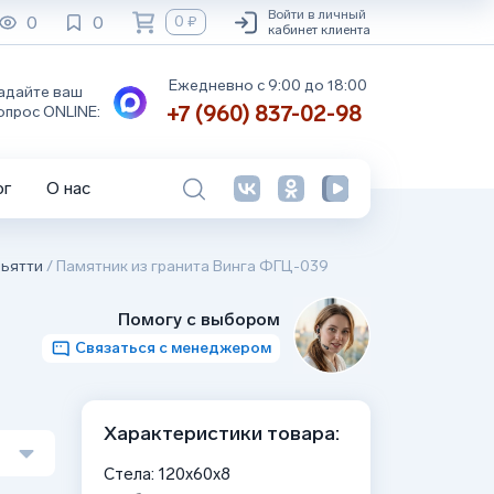
Войти в личный
0
0
0 ₽
кабинет клиента
Ежедневно с 9:00 до 18:00
адайте ваш
+7 (960) 837-02-98
опрос ONLINE:
ог
О нас
льятти
/
Памятник из гранита Винга ФГЦ-039
Помогу с выбором
Связаться с менеджером
Характеристики товара:
Стела: 120x60x8