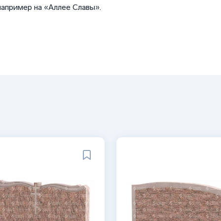
например на «Аллее Славы».
ия;
наж из щебня, песчано-цементный слой;
ой с дренажным слоем;
газона;
скамейки, вазоны).