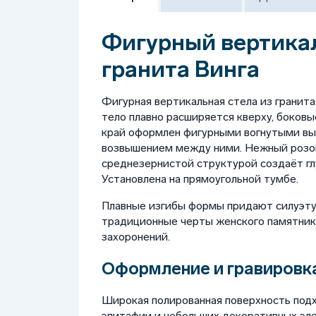
Фигурный вертика
гранита Винга
Фигурная вертикальная стела из гранит
тело плавно расширяется кверху, боков
край оформлен фигурными вогнутыми вы
возвышением между ними. Нежный розов
среднезернистой структурой создаёт гл
Установлена на прямоугольной тумбе.
Плавные изгибы формы придают силуэту
традиционные черты женского памятник
захоронений.
Оформление и гравировка
Широкая полированная поверхность подх
эпитафии и небольших декоративных эл