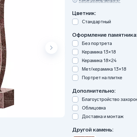
Какой размер выбрать?
Цветник:
Стандартный
Оформление памятника
Без портрета
Керамика 13×18
Керамика 18×24
Мет/керамика 13×18
Портрет на плитке
Дополнительно:
Благоустройство захоро
Облицовка
Доставка и монтаж
Другой камень: