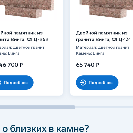
ние участка, уборка надгробий, крестов,
установкой на бетонную плиту/основание,
йной памятник из
Двойной памятник из
рой и цементом, фиксация швеллерами;
нита Винга, ФГЦ-262
гранита Винга, ФГЦ-131
рмированного фундамента по уровню для
риал: Цветной гранит
Материал: Цветной гранит
нь: Винга
Камень: Винга
лубки и заливка бетонной стяжки
46 700 ₽
65 740 ₽
ысыхания — 3-7 дней.
раморной крошкой (по желанию).
Подробнее
Подробнее
 о близких в камне?