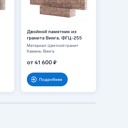
Двойной памятник из
Двойной
гранита Винга, ФГЦ-255
гранита
Материал: Цветной гранит
Материал:
Камень: Винга
Камень: В
от 41 600 ₽
65 740
Подробнее
По