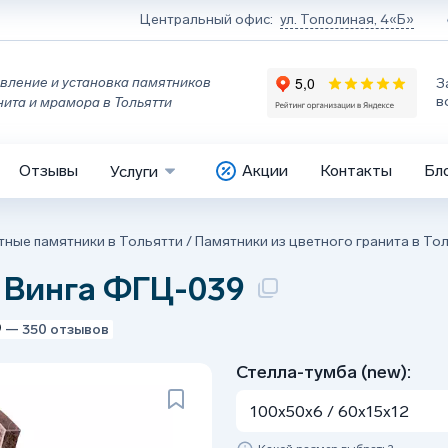
Центральный офис:
ул. Тополиная, 4«Б»
вление и установка памятников
З
в
нита и мрамора в Тольятти
Отзывы
Акции
Контакты
Бл
Услуги
тные памятники в Тольятти
/
Памятники из цветного гранита в То
 Винга ФГЦ-039
9
— 350 отзывов
Стелла-тумба (new):
100x50x6 / 60x15x12