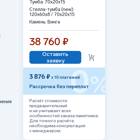
Тумба: 70x20x15
Стелла-тумба (new):
120x60x8 / 70x20x15
Камень: Винга
:
38 760 ₽
Оставить
заявку
0
%
3 876 ₽
х 10 платежей
Рассрочка без переплат
Расчёт стоимости
нения
предварительный
и не учитывает всех
особенностей заказа памятника.
Для точного расчёта,
необходима консультация
с менеджером.