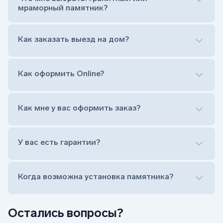
Расположение символа веры (крестик или
мраморный памятник?
полумесяц)
Нанесение портрета (портрет можно заменить
Как заказать выезд на дом?
на символ веры или вовсе портрет не рисовать)
Гравировка ФИО и дат жизни (шрифт может быть
как классический прямой, так и под наклоном или
прописной)
Как оформить Online?
Установка памятника на кладбище
Лично приехать в один из офисов
Оформить заказ удаленно (online)
Как мне у вас оформить заказ?
Заказать бесплатный выезд менеджера на дом
Лично приехать в один из офисов
Оформить заказ удаленно (online)
У вас есть гарантии?
Заказать бесплатный выезд менеджера на дом
Когда возможна установка памятника?
Остались вопросы?