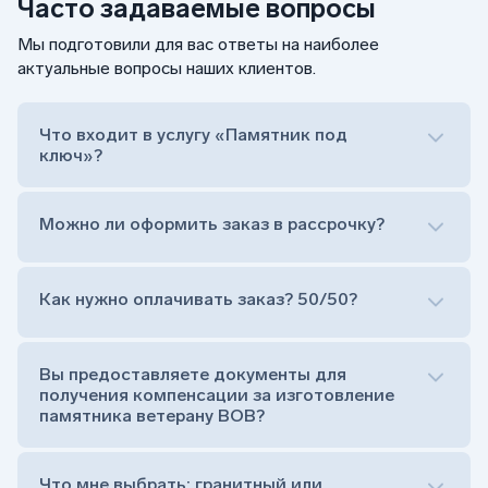
Часто задаваемые вопросы
Мы подготовили для вас ответы на наиболее
актуальные вопросы наших клиентов.
Что входит в услугу «Памятник под
ключ»?
Можно ли оформить заказ в рассрочку?
Как нужно оплачивать заказ? 50/50?
Сам комплект памятника:
Стела (основная часть, где наносятся данные
усопшего)
Вы предоставляете документы для
Тумба (постамент, на который при помощи
получения компенсации за изготовление
штыря устанавливается стела)
памятника ветерану ВОВ?
Цветник (обрамление могилки, бывает, что
от цветника отказываются)
Обработка и сверловка комплекта
Что мне выбрать: гранитный или