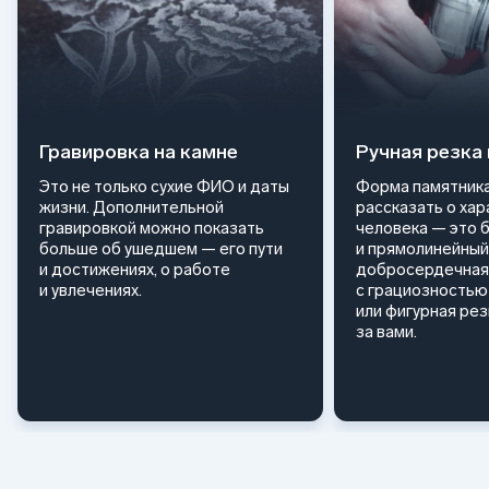
Гравировка на камне
Ручная резка
Это не только сухие ФИО и даты
Форма памятника
жизни. Дополнительной
рассказать о ха
гравировкой можно показать
человека — это 
больше об ушедшем — его пути
и прямолинейный
и достижениях, о работе
добросердечная
и увлечениях.
с грациозностью 
или фигурная ре
за вами.