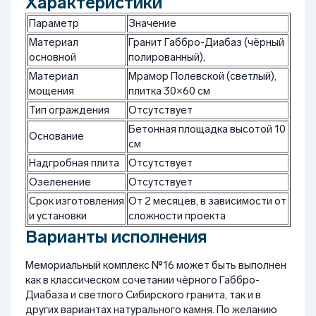
Характеристики
Параметр
Значение
Материал
Гранит Габбро-Диабаз (чёрный
основной
полированный),
Материал
Мрамор Полевской (светлый),
мощения
плитка 30×60 см
Тип ограждения
Отсутствует
Бетонная площадка высотой 10
Основание
см
Надгробная плита
Отсутствует
Озеленение
Отсутствует
Срок изготовления
От 2 месяцев, в зависимости от
и установки
сложности проекта
Варианты исполнения
Мемориальный комплекс №16 может быть выполнен
как в классическом сочетании чёрного Габбро-
Диабаза и светлого Сибирского гранита, так и в
других вариантах натурального камня. По желанию