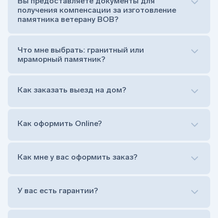
Вы предоставляете документы для
Тумба (постамент, на который при помощи
получения компенсации за изготовление
штыря устанавливается стела)
памятника ветерану ВОВ?
Цветник (обрамление могилки, бывает, что
от цветника отказываются)
Обработка и сверловка комплекта
Что мне выбрать: гранитный или
Расположение символа веры (крестик или
мраморный памятник?
полумесяц)
Нанесение портрета (портрет можно заменить
Как заказать выезд на дом?
на символ веры или вовсе портрет не рисовать)
Гравировка ФИО и дат жизни (шрифт может быть
как классический прямой, так и под наклоном или
прописной)
Как оформить Online?
Установка памятника на кладбище
Лично приехать в один из офисов
Оформить заказ удаленно (online)
Как мне у вас оформить заказ?
Заказать бесплатный выезд менеджера на дом
Лично приехать в один из офисов
Оформить заказ удаленно (online)
У вас есть гарантии?
Заказать бесплатный выезд менеджера на дом