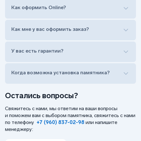
как классический прямой, так и под наклоном или
прописной)
Как оформить Online?
Установка памятника на кладбище
Лично приехать в один из офисов
Оформить заказ удаленно (online)
Как мне у вас оформить заказ?
Заказать бесплатный выезд менеджера на дом
Лично приехать в один из офисов
Оформить заказ удаленно (online)
У вас есть гарантии?
Заказать бесплатный выезд менеджера на дом
Когда возможна установка памятника?
Остались вопросы?
Свяжитесь с нами, мы ответим на ваши вопросы
и поможем вам с выбором памятника, свяжитесь с нами
по телефону
+7 (960) 837-02-98
или напишите
менеджеру: