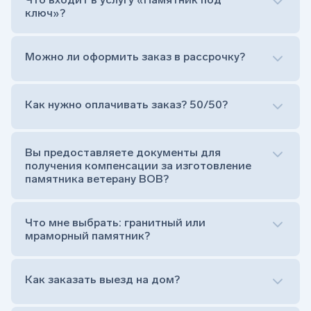
ключ»?
Можно ли оформить заказ в рассрочку?
Как нужно оплачивать заказ? 50/50?
Сам комплект памятника:
Стела (основная часть, где наносятся данные
усопшего)
Вы предоставляете документы для
Тумба (постамент, на который при помощи
получения компенсации за изготовление
штыря устанавливается стела)
памятника ветерану ВОВ?
Цветник (обрамление могилки, бывает, что
от цветника отказываются)
Обработка и сверловка комплекта
Что мне выбрать: гранитный или
Расположение символа веры (крестик или
мраморный памятник?
полумесяц)
Нанесение портрета (портрет можно заменить
Как заказать выезд на дом?
на символ веры или вовсе портрет не рисовать)
Гравировка ФИО и дат жизни (шрифт может быть