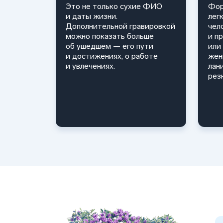
Это не только сухие ФИО
Фор
и даты жизни.
лег
Дополнительной гравировкой
чел
можно показать больше
и п
об ушедшем — его пути
или
и достижениях, о работе
жен
и увлечениях.
лан
г. Кинель - ул. Маяковского, 88Г
рез
г. Октябрьск - ул. Гая, 35
с. Большая Глушица - ул. Кировская, 17Б
г. Покровка - г. Усть-Кинельский, ул. Испы
пгт. Алексеевка - с. Большая Глушица, ул.
пгт. Рощинский - г. Усть-Кинельский, ул. 
пгт. Усть-Кинельский - ул. Испытателей, 
с. Кинель-Черкасы - ул. Карла Маркса, 24
пгт. Суходол - с. Кинель-Черкассы, ул. Ка
г. Жигулёвск - ул. Победы, 2
г. Отрадный - ул. Орлова, 7
пгт. Безенчук - ул. Рабочая, 62
г. Нефтегорск - с. Большая Глушица, ул. К