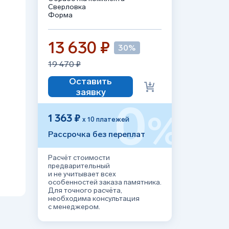
Сверловка
Форма
13 630 ₽
30%
19 470 ₽
Оставить
заявку
0
%
1 363 ₽
х 10 платежей
Рассрочка без переплат
Расчёт стоимости
предварительный
и не учитывает всех
особенностей заказа памятника.
Для точного расчёта,
необходима консультация
с менеджером.