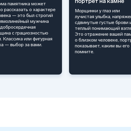
портрет на камне
ма памятника может
ко рассказать о характере
Морщинки у глаз или
овека — это был строгий
лучистая улыбка, напряже
рямолинейный мужчина
сдвинутые густые брови 
 добросердечная
теплый понимающий взгля
щина с грациозностью
Это отражение вашей па
и. Классика или фигурная
о близком человеке, порт
ка — выбор за вами.
показывает, каким вы его
помните.
тателей, 9
 Кировская, 17Б
Испытателей, 9
9
рла Маркса, 24
ировская, 17Б