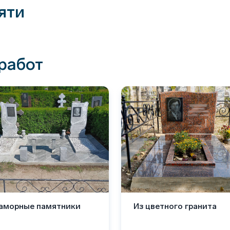
яти
работ
аморные памятники
Из цветного гранита