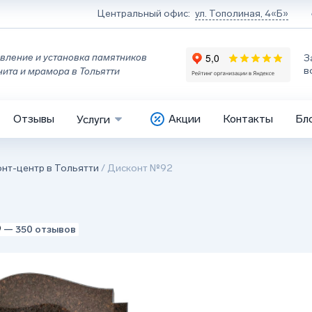
Центральный офис:
ул. Тополиная, 4«Б»
вление и установка памятников
З
в
нита и мрамора в Тольятти
Отзывы
Акции
Контакты
Бл
Услуги
нт-центр в Тольятти
/
Дисконт №92
9
— 350 отзывов