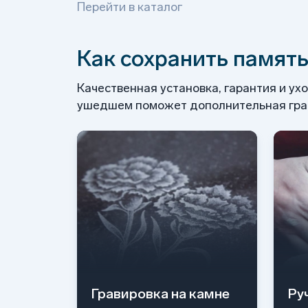
Перейти в каталог
Почему выбирают нас
Как сохранить память
Самовывоз
Качественная установка, гарантия и ух
ушедшем поможет дополнительная грав
Гравировка на камне
Ру
Доставка по Самарской области