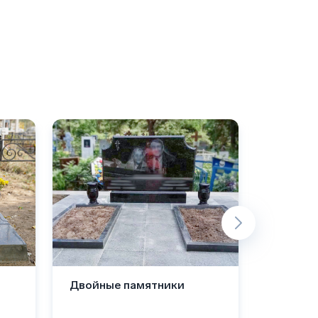
Двойные памятники
Комбин
памятн