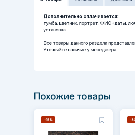
Дополнительно оплачивается:
тумба, цветник, портрет, ФИО+даты, лю
установка.
Все товары данного раздела представле
Уточняйте наличие у менеджера.
Заказ в офисах
Зачем это нужно
Похожие товары
Что включает услуга
Основные работы
-45%
-3
Уборка дерна, сорняков и старого покрыт