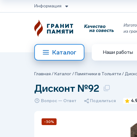
Информация
Изгото
из гра
Каталог
Наши работы
Главная
/
Каталог
/
Памятники в Тольятти
/
Диско
Дисконт №92
Вопрос — Ответ
Поделиться
4.
-30%