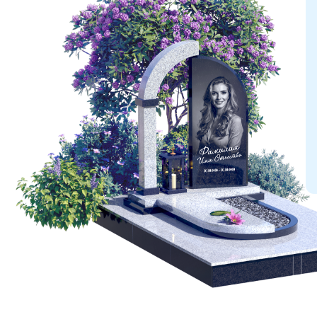
г. Чапаевск - ул. Ленина, 66, стр. 1
г. Чапаевск - ул. Железнодорожная, 33а
Оформляете заказ дистанционно (через м
Мы отправляем памятник ТК до указанног
Вы забираете груз по адресу из списка.