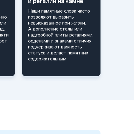
и регалий на камне
Наши памятные слова часто
нно
позволяют выразить
или
невысказанное при жизни.
д.
А дополнение стелы или
мяти
надгробной плиты регалиями,
рет
орденами и знаками отличия
подчеркивают важность
статуса и делает памятник
содержательным